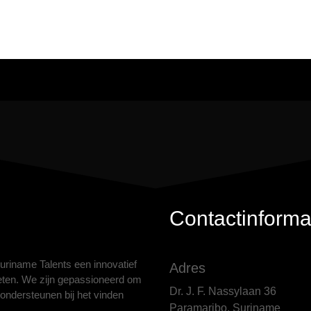
Contactinforma
Suriname Talents een innovatief
Adres
eten. We zijn gepassioneerd om
Dr. J. F. Nassylaan 36
te ondersteunen bij het vinden
Paramaribo, Suriname