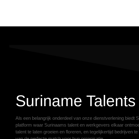
Suriname Talents
Als een belangrijk onderdeel van onze dienstverlening biedt 
platform waar Surinaams talent en werkgevers elkaar ontmo
talent te laten groeien en floreren, en tegelijkertijd bedrijven 
van de perfecte match voor hun organisatie.