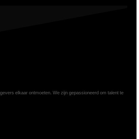
kgevers elkaar ontmoeten. We zijn gepassioneerd om talent te