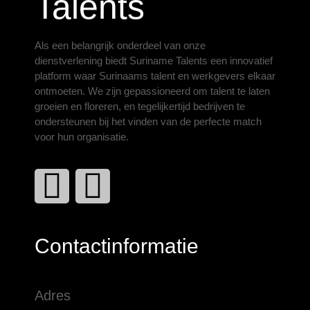
Talents
Als een belangrijk onderdeel van onze
dienstverlening biedt Suriname Talents een innovatief
platform waar Surinaams talent en werkgevers elkaar
ontmoeten. We zijn gepassioneerd om talent te laten
groeien en floreren, en tegelijkertijd bedrijven te
ondersteunen bij het vinden van de perfecte match
voor hun organisatie.
Contactinformatie
Adres