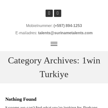
Mobielnummer:
(+597) 894-1253
E-mailadres:
talents@surinametalents.com
Category Archives: 1win
Turkiye
Nothing Found
It seems we can’t find what you’re looking for. Perhaps