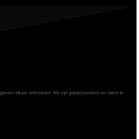
kgevers elkaar ontmoeten. We zijn gepassioneerd om talent te