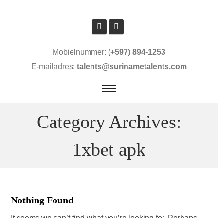
Mobielnummer:
(+597) 894-1253
E-mailadres:
talents@surinametalents.com
Category Archives:
1xbet apk
Nothing Found
It seems we can’t find what you’re looking for. Perhaps