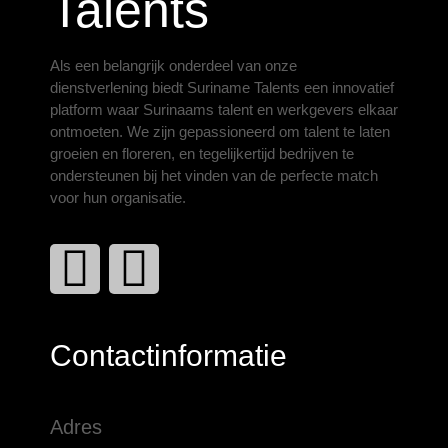
Talents
Als een belangrijk onderdeel van onze
dienstverlening biedt Suriname Talents een innovatief
platform waar Surinaams talent en werkgevers elkaar
ontmoeten. We zijn gepassioneerd om talent te laten
groeien en floreren, en tegelijkertijd bedrijven te
ondersteunen bij het vinden van de perfecte match
voor hun organisatie.
Contactinformatie
Adres